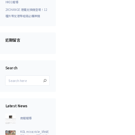
HK01報導
2XCHANGE 港鐵兌換機登場！12
種外幣兌港幣唱錢必備神機
近期留言
Search
Latest News
商報報導
KOL misscricle_life試