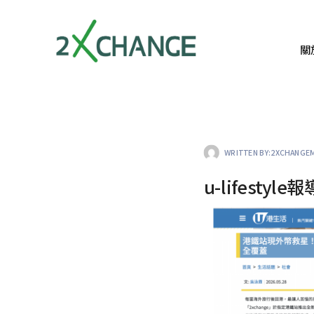
關
WRITTEN BY:
2XCHANGE
u-lifestyle報