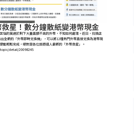
幣救星！數分鐘散紙變港幣現金
苦惱的莫過於剩下大量面額不高的外幣，不知如何處理。近日，找換店
鐵站推出全新的「外幣即時兌換機」，可以將12種熱門外幣直接兌換為港幣現
便能輕鬆完成，絕對是各位旅遊達人最新的「外幣救星」。
/topic/detail/20098245