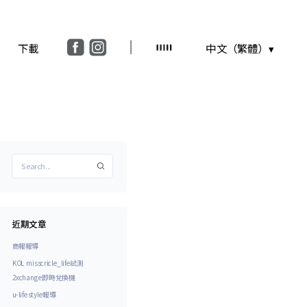
下載
中文（繁體）▾
近期文章
商報報導
KOL misscricle_life試測
2xchange即時兌換機
u-lifestyle報導