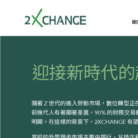
關
迎接新時代的
隨著
世代的進入勞動市場，數位轉型正
Z
前幾代人有著顯著差異，
的財務交易
90%
明顯。在這樣的背景下，
有望
2XCHANGE
當前的外幣現金市場主要由銀行、兌換店