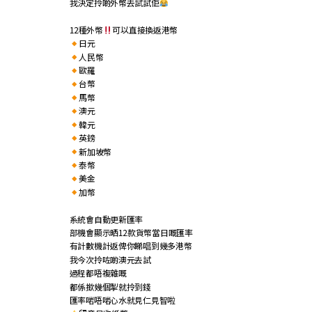
我決定拎啲外幣去試試佢
12種外幣
可以直接換返港幣
日元
人民幣
歐羅
台幣
馬幣
澳元
韓元
英鎊
新加坡幣
泰幣
美金
加幣
系統會自動更新匯率
部機會顯示晒12款貨幣當日嘅匯率
有計數機計返俾你睇唱到幾多港幣
我今次拎咗啲澳元去試
過程都唔複雜嘅
都係撳幾個掣就拎到錢
匯率啱唔啱心水就見仁見智啦