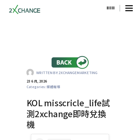
WRITTEN BY:
2XCHANGEMARKETING
23 6 月, 2026
Categories:
媒體報導
KOL misscricle_life試
測2xchange即時兌換
機