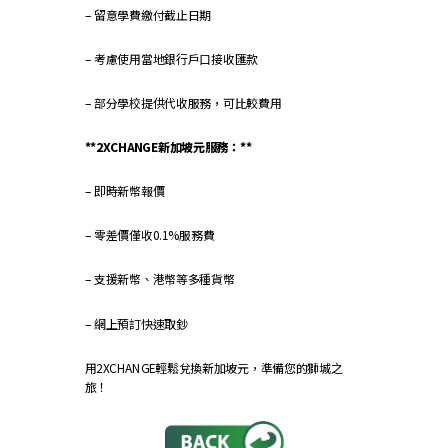
– 留意學費繳付截止日期
– 考慮使用當地銀行戶口接收匯款
– 部分學校提供代收服務，可比較費用
**2XCHANGE新加坡元服務：**
– 即時新幣報價
– 零差價僅收0.1%服務費
– 支援新幣、港幣等多種貨幣
– 網上預訂快速取鈔
用2XCHANGE輕鬆兌換新加坡元，準備您的獅城之
旅！