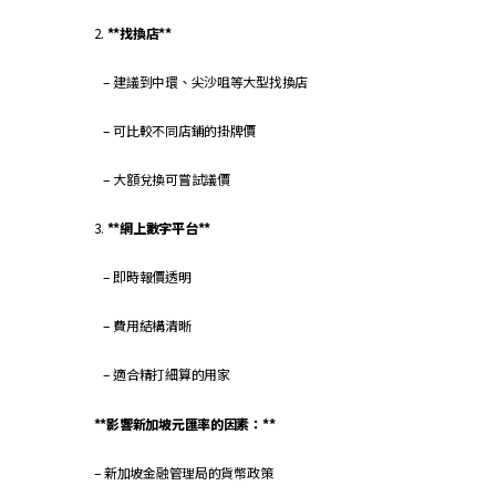
2.
**找換店**
– 建議到中環、尖沙咀等大型找換店
– 可比較不同店鋪的掛牌價
– 大額兌換可嘗試議價
3.
**網上數字平台**
– 即時報價透明
– 費用結構清晰
– 適合精打細算的用家
**影響新加坡元匯率的因素：**
– 新加坡金融管理局的貨幣政策