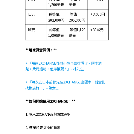
1,260美元
美元
日元
約等值
等值
+3,000円
202,000円
205,000円
歐元
約等值
等值1,120
+30歐元
1,090歐元
歐元
**用家真實評價：**
> 「用過2XCHANGE後就不想再去排隊了，匯率清
楚，費用透明，值得推薦！」- 林先生
> 「每次去日本前都先在2XCHANGE查匯率，確實比
找換店好！」- 陳女士
**如何開始使用2XCHANGE：**
1. 登入2XCHANGE網站或APP
2. 選擇想要兌換的貨幣