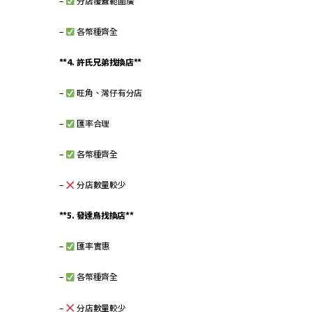
–
分店覆蓋範圍廣
–
各幣種齊全
**4. 許氏兄弟找換店**
–
旺角、灣仔有分店
–
匯率合理
–
各幣種齊全
–
分店數量較少
**5. 發達鳥找換店**
–
匯率實惠
–
各幣種齊全
–
分店數量較少