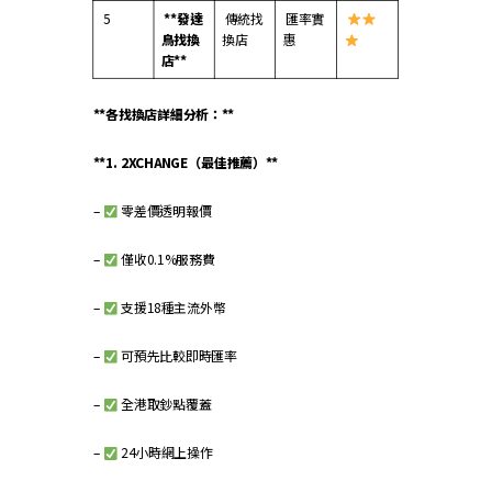
5
**
發達
傳統找
匯率實
鳥找換
換店
惠
店
**
**各找換店詳細分析：**
**1. 2XCHANGE（最佳推薦）**
–
零差價透明報價
–
僅收0.1%服務費
–
支援18種主流外幣
–
可預先比較即時匯率
–
全港取鈔點覆蓋
–
24小時網上操作