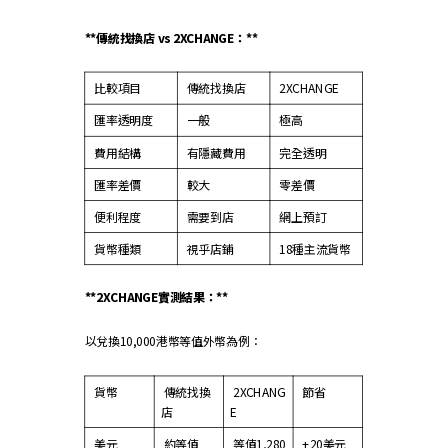
**傳統找換店 vs 2XCHANGE：**
比較項目
傳統找換店
2XCHANGE
匯率透明度
一般
極高
費用結構
有隱藏費用
完全透明
匯率差價
較大
零差價
便利程度
需要到店
網上預訂
貨幣種類
視乎店鋪
18種主流貨幣
**2XCHANGE實測結果：**
以兌換10,000港幣等值外幣為例：
貨幣
傳統找換
2XCHANG
節省
店
E
美元
約等值
等值1,280
+20美元