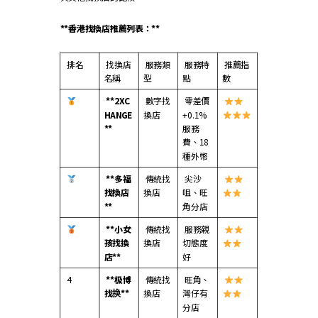
**香港找換店推薦列表：**
排名
找換店
服務類
服務特
推薦指
名稱
型
點
數
**2XC
數字找
零差價
HANGE
換店
+0.1%
**
服務
費、18
種外幣
**
多福
傳統找
尖沙
找換店
換店
咀、旺
**
角分店
**
小女
傳統找
服務親
孩找換
換店
切態度
店
**
好
4
**
极博
傳統找
旺角、
找换
**
換店
灣仔有
分店