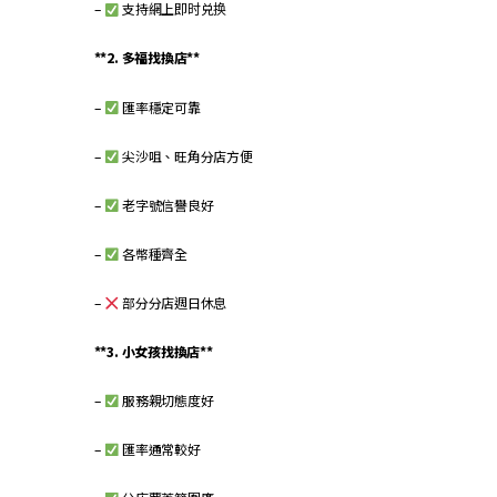
–
支持網上即时兑换
**2. 多福找換店**
–
匯率穩定可靠
–
尖沙咀、旺角分店方便
–
老字號信譽良好
–
各幣種齊全
–
部分分店週日休息
**3. 小女孩找換店**
–
服務親切態度好
–
匯率通常較好