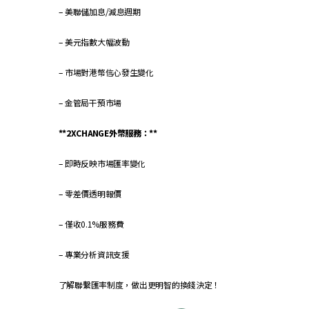
– 美聯儲加息/減息週期
– 美元指數大幅波動
– 市場對港幣信心發生變化
– 金管局干預市場
**2XCHANGE外幣服務：**
– 即時反映市場匯率變化
– 零差價透明報價
– 僅收0.1%服務費
– 專業分析資訊支援
了解聯繫匯率制度，做出更明智的換錢決定！