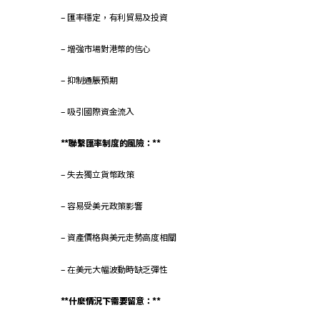
– 匯率穩定，有利貿易及投資
– 增強市場對港幣的信心
– 抑制通脹預期
– 吸引國際資金流入
**聯繫匯率制度的風險：**
– 失去獨立貨幣政策
– 容易受美元政策影響
– 資產價格與美元走勢高度相關
– 在美元大幅波動時缺乏彈性
**什麼情況下需要留意：**