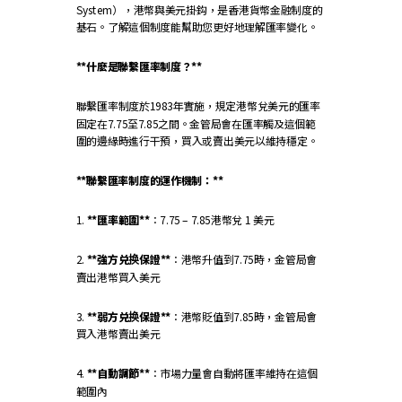
System），港幣與美元掛鈎，是香港貨幣金融制度的
基石。了解這個制度能幫助您更好地理解匯率變化。
**什麼是聯繫匯率制度？**
聯繫匯率制度於1983年實施，規定港幣兌美元的匯率
固定在7.75至7.85之間。金管局會在匯率觸及這個範
圍的邊緣時進行干預，買入或賣出美元以維持穩定。
**聯繫匯率制度的運作機制：**
1.
**匯率範圍**
：7.75 – 7.85港幣兌 1 美元
2.
**強方兑换保證**
：港幣升值到7.75時，金管局會
賣出港幣買入美元
3.
**弱方兑换保證**
：港幣貶值到7.85時，金管局會
買入港幣賣出美元
4.
**自動調節**
：市場力量會自動將匯率維持在這個
範圍內