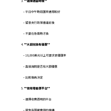
3.
**選擇適當時機**
– 平日中午時段匯率通常較好
– 留意央行政策會議前後
– 不要在急需時才換
4.
**大額兌換有優惠**
– 10,000美元以上可要求更優匯率
– 直接詢問是否有大額優惠
– 比較後再決定
5.
**使用零差價平台**
– 選擇收費透明的平台
– 避免有隱藏費用的機構