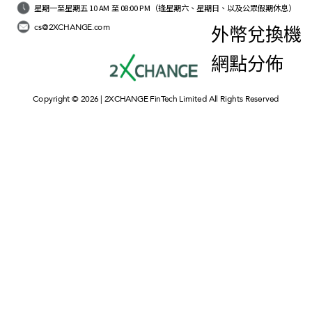
星期一至星期五 10 AM 至 08:00 PM（逢星期六、星期日、以及公眾假期休息）
cs@2XCHANGE.com
外幣兌換機
網點分佈
Copyright © 2026 | 2XCHANGE FinTech Limited All Rights Reserved