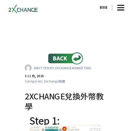
WRITTEN BY:
2XCHANGEMARKETING
5 11 月, 2025
Categories:
2xchange相關
2XCHANGE兌換外幣教
學
Step 1: