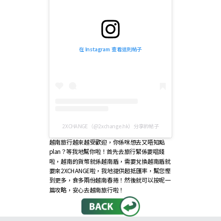
在 Instagram 查看這則帖子
2XCHANGE（@2xchange.hk）分享的帖子
越南旅行越來越受歡迎，你係咪想去又唔知點
plan？等我地幫你啦！首先去旅行緊係要唱錢
啦，越南的貨幣就係越南盾，需要兌換越南盾就
要來2XCHANGE啦，我地提供超抵匯率，幫您慳
到更多，食多兩份越南春捲！然後就可以按呢一
篇攻略，安心去越南旅行啦！